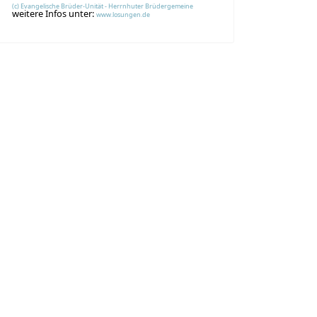
(c) Evangelische Brüder-Unität - Herrnhuter Brüdergemeine
weitere Infos unter:
www.losungen.de